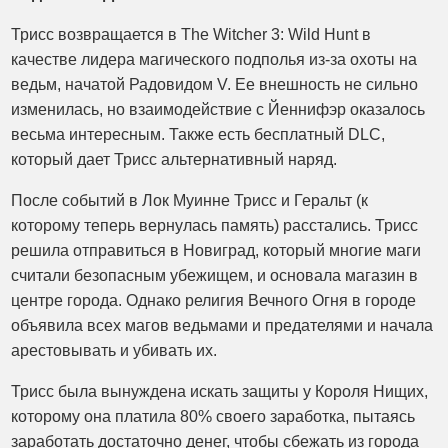
Трисс возвращается в The Witcher 3: Wild Hunt в
качестве лидера магического подполья из-за охоты на
ведьм, начатой ​​Радовидом V. Ее внешность не сильно
изменилась, но взаимодействие с Йеннифэр оказалось
весьма интересным. Также есть бесплатный DLC,
который дает Трисс альтернативный наряд.
После событий в Лок Муинне Трисс и Геральт (к
которому теперь вернулась память) расстались. Трисс
решила отправиться в Новиград, который многие маги
считали безопасным убежищем, и основала магазин в
центре города. Однако религия Вечного Огня в городе
объявила всех магов ведьмами и предателями и начала
арестовывать и убивать их.
Трисс была вынуждена искать защиты у Короля Нищих,
которому она платила 80% своего заработка, пытаясь
заработать достаточно денег, чтобы сбежать из города