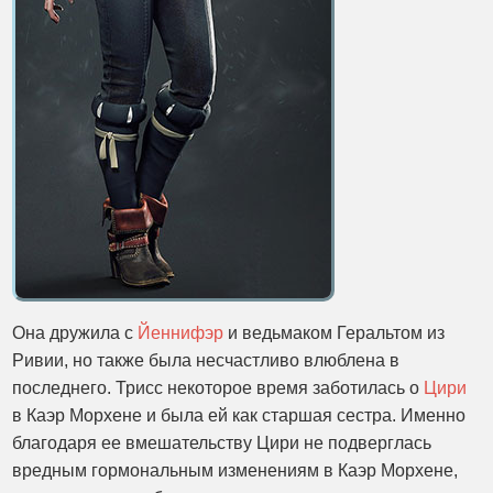
Она дружила с
Йеннифэр
и ведьмаком Геральтом из
Ривии, но также была несчастливо влюблена в
последнего. Трисс некоторое время заботилась о
Цири
в Каэр Морхене и была ей как старшая сестра. Именно
благодаря ее вмешательству Цири не подверглась
вредным гормональным изменениям в Каэр Морхене,