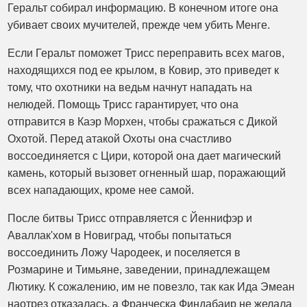
Геральт собирал информацию. В конечном итоге она
убивает своих мучителей, прежде чем убить Менге.
Если Геральт поможет Трисс переправить всех магов,
находящихся под ее крылом, в Ковир, это приведет к
тому, что охотники на ведьм начнут нападать на
нелюдей. Помощь Трисс гарантирует, что она
отправится в Каэр Морхен, чтобы сражаться с Дикой
Охотой. Перед атакой Охоты она счастливо
воссоединяется с Цири, которой она дает магический
камень, который вызовет огненный шар, поражающий
всех нападающих, кроме нее самой.
После битвы Трисс отправляется с Йеннифэр и
Аваллак'хом в Новиград, чтобы попытаться
воссоединить Ложу Чародеек, и поселяется в
Розмарине и Тимьяне, заведении, принадлежащем
Лютику. К сожалению, им не повезло, так как Ида Эмеан
наотрез отказалась, а Франческа Финдабаир не желала