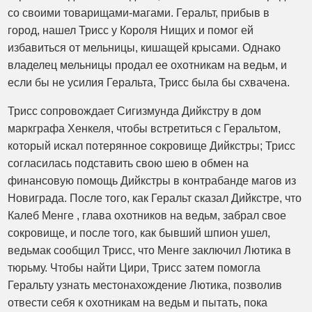
со своими товарищами-магами. Геральт, прибыв в
город, нашел Трисс у Короля Нищих и помог ей
избавиться от мельницы, кишащей крысами. Однако
владелец мельницы продал ее охотникам на ведьм, и
если бы не усилия Геральта, Трисс была бы схвачена.
Трисс сопровождает Сигизмунда Дийкстру в дом
маркграфа Хенкеля, чтобы встретиться с Геральтом,
который искал потерянное сокровище Дийкстры; Трисс
согласилась подставить свою шею в обмен на
финансовую помощь Дийкстры в контрабанде магов из
Новиграда. После того, как Геральт сказал Дийкстре, что
Калеб Менге , глава охотников на ведьм, забрал свое
сокровище, и после того, как бывший шпион ушел,
ведьмак сообщил Трисс, что Менге заключил Лютика в
тюрьму. Чтобы найти Цири, Трисс затем помогла
Геральту узнать местонахождение Лютика, позволив
отвести себя к охотникам на ведьм и пытать, пока