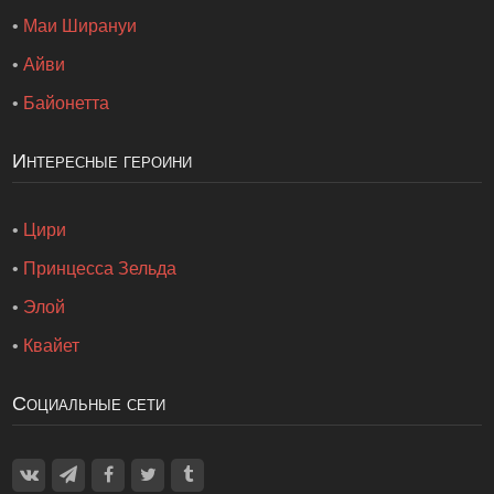
•
Маи Ширануи
•
Айви
•
Байонетта
Интересные героини
•
Цири
•
Принцесса Зельда
•
Элой
•
Квайет
Социальные сети