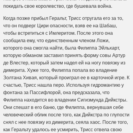
покидать свое королевство, где бушевала война.
Когда позже прибыл Геральт, Трисс отругала его за то,
что он подверг Цири опасности, взяв ее на Шабаш,
чтобы встретиться с Имлеритом. После этого она
сообщила ему, что единственным членом Ложи,
которого она смогла найти, была Филиппа Эйльхарт,
которую обманом заставил принять форму совы Артур
де Влестер, который затем надел ей на ногу повязку из
димерита. Хуже того, Филиппа попала во владение
Золтана Хивая, который проиграл ее в карточной игре. К
счастью, Трисс нашла перо. Используя гидромантию у
фонтана за Пассифлорой, она предсказала, что
Филиппа находится во владении Сигизмунда Дийкстры.
Они спешат в его баню, где Филиппа, вернувшая себе
человеческий облик после того, как Дийкстра по глупости
снял с нее повязку из димерита, сеяла хаос. После того,
как Геральту удалось ее усмирить, Трисс отвела свою