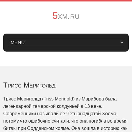
5xm.ru
Трисс Меригольд
Трисс Меригольд (Triss Merigold) из Марибора была
легендарной темерской колдуньей в 13 веке.
Современники называли ее Четырнадцатой Холма,
потому что ошибочно считали, что она погибла во время
битвы при Содденском холме. Она вошла в историю как