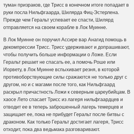
туман призраков, где Трисс в конечном итоге попадает в
руки посла Нильфгаарда, Шилярда Фиц-Эстерлена.
Прежде чем Геральт успевает ее спасти, Шилярд
отправляется на своем корабле в Лок Муинне.
В Лок Муинне он поручил Ассире вар Анагид помощь в
декомпрессии Трисс. Трисс удерживают и допрашивают,
чтобы получить больше информации о Ложе. Если
Геральт решает не спасать ее, а помочь Роше или
Иорвету, в Лок Муинне вспыхивает резня, в которой
противоборствующие силы сражаются не только друг с
другом, но и с магами после того, как Нильфгаард
раскрыл причастность Ложи к северным цареубийцам. В
хаосе Лето спасает Трисс из лагеря нильфгаардцев и
отводит ее в теперь заброшенный лагерь темерцев и
защищает ее, пока не прибудет Геральт после битвы с
драконом. Как только Геральт достигает лагеря, Трисс
отходит, пока два ведьмака разговаривают.