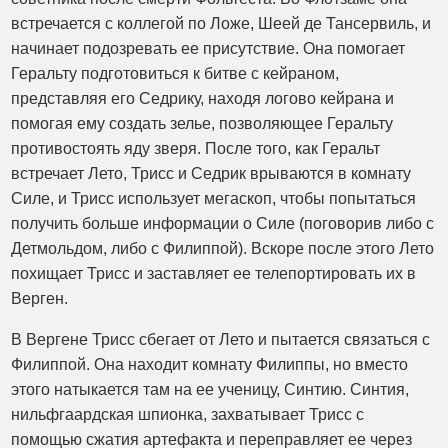
встречается с коллегой по Ложе, Шеей де Тансервиль, и
начинает подозревать ее присутствие. Она помогает
Геральту подготовиться к битве с кейраном,
представляя его Седрику, находя логово кейрана и
помогая ему создать зелье, позволяющее Геральту
противостоять яду зверя. После того, как Геральт
встречает Лето, Трисс и Седрик врываются в комнату
Силе, и Трисс использует мегаскоп, чтобы попытаться
получить больше информации о Силе (поговорив либо с
Детмольдом, либо с Филиппой). Вскоре после этого Лето
похищает Трисс и заставляет ее телепортировать их в
Верген.
В Вергене Трисс сбегает от Лето и пытается связаться с
Филиппой. Она находит комнату Филиппы, но вместо
этого натыкается там на ее ученицу, Синтию. Синтия,
нильфгаардская шпионка, захватывает Трисс с
помощью сжатия артефакта и переправляет ее через