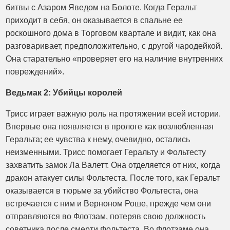
битвы с Азаром Яведом на Болоте. Когда Геральт
приходит в себя, он оказывается в спальне ее
роскошного дома в Торговом квартале и видит, как она
разговаривает, предположительно, с другой чародейкой.
Она старательно «проверяет его на наличие внутренних
повреждений».
Ведьмак 2: Убийцы королей
Трисс играет важную роль на протяжении всей истории.
Впервые она появляется в прологе как возлюбленная
Геральта; ее чувства к нему, очевидно, остались
неизменными. Трисс помогает Геральту и Фольтесту
захватить замок Ла Валетт. Она отделяется от них, когда
дракон атакует силы Фольтеста. После того, как Геральт
оказывается в тюрьме за убийство Фольтеста, она
встречается с ним и Верноном Роше, прежде чем они
отправляются во Флотзам, потеряв свою должность
советника после смерти Фольтеста. Во Флотзаме она