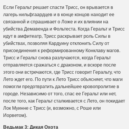
Если Геральт решает спасти Трисс, он врывается в
лагерь нильфгаардцев и в конце концов находит ее
связанной и спрашивает о Ложе и их влиянии на
убийства Демавенда и Фольтеста. Когда Геральт и Трисс
идут в амфитеатр, Трисс раскрывает роль Силы в
убийствах, позволяя Кардуину отклонить Силу от
присоединения к реформированному Конклаву магов.
Трисс и Геральт снова разлучаются, когда Геральт
отправляется сражаться с драконом, и вскоре после
этого они встречаются, где Трисс говорит Геральту, что
Лето ждет его. По пути к Лето Трисс объясняет, что маги
помогли предотвратить дальнейшее кровопролитие в
городе. Независимо от того, спас ее Геральт или нет,
после того, как Геральт сталкивается с Лето, он покидает
Лок Муинне с Трисс (и, возможно, с Роше или
Иорветом).
Ведьмак 3: Дикая Охота