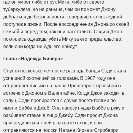
где он умрет либо от рук Мики, либо от своего
туберкулеза, но не раньше, чем он поможет Джону
добраться до безопасности, совершив его последний
поступок в жизни. После воссоединения Джона со своей
семьей и перед тем, как они расстались, Сэди и Джон
поклялись однажды убить Мику за его предательство,
если они когда-нибудь его найдут.
Глава «Надежда Бичера»
Спустя несколько лет после распада банды Сэди стала
успешной охотницей за головами. В 1907 году она
отправляет письмо на ранчо Пронгхорн с просьбой о
встрече с Джоном в Валентайне. Когда Джон заходит в
салун, Сэди препирается с двумя посетителями по
имени Бабба и Джеб. Она наносит удар Баббе в руку и
разбивает стакан в лицо Джебу. Сэди просит Джона
присоединиться к ней в захвате голов, и они
отправляются на поиски Натана Кирка в Строберри.