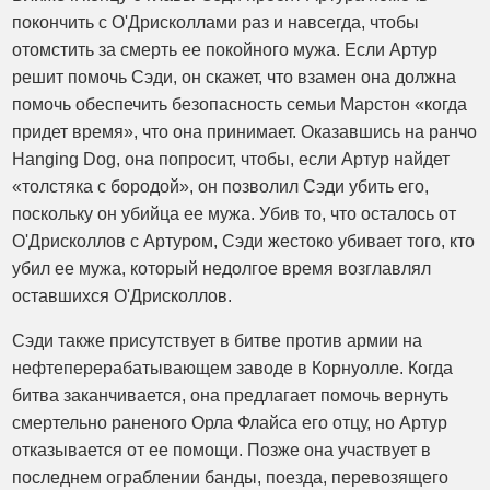
покончить с О'Дрисколлами раз и навсегда, чтобы
отомстить за смерть ее покойного мужа. Если Артур
решит помочь Сэди, он скажет, что взамен она должна
помочь обеспечить безопасность семьи Марстон «когда
придет время», что она принимает. Оказавшись на ранчо
Hanging Dog, она попросит, чтобы, если Артур найдет
«толстяка с бородой», он позволил Сэди убить его,
поскольку он убийца ее мужа. Убив то, что осталось от
О'Дрисколлов с Артуром, Сэди жестоко убивает того, кто
убил ее мужа, который недолгое время возглавлял
оставшихся О'Дрисколлов.
Сэди также присутствует в битве против армии на
нефтеперерабатывающем заводе в Корнуолле. Когда
битва заканчивается, она предлагает помочь вернуть
смертельно раненого Орла Флайса его отцу, но Артур
отказывается от ее помощи. Позже она участвует в
последнем ограблении банды, поезда, перевозящего