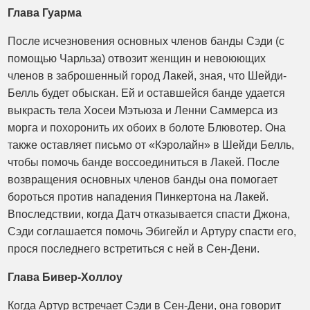
Глава Гуарма
После исчезновения основных членов банды Сэди (с
помощью Чарльза) отвозит женщин и невоюющих
членов в заброшенный город Лакей, зная, что Шейди-
Белль будет обыскан. Ей и оставшейся банде удается
выкрасть тела Хосеи Мэтьюза и Ленни Саммерса из
морга и похоронить их обоих в болоте Блювотер. Она
также оставляет письмо от «Кэролайн» в Шейди Белль,
чтобы помочь банде воссоединиться в Лакей. После
возвращения основных членов банды она помогает
бороться против нападения Пинкертона на Лакей.
Впоследствии, когда Датч отказывается спасти Джона,
Сэди соглашается помочь Эбигейл и Артуру спасти его,
прося последнего встретиться с ней в Сен-Дени.
Глава Бивер-Холлоу
Когда Артур встречает Сэди в Сен-Дени, она говорит