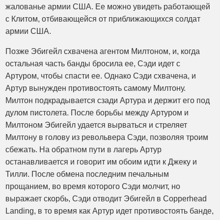
жалованье армии США. Ее можно увидеть работающей
с Клитом, отбивающейся от приближающихся солдат
армии США.
Позже Эбигейл схвачена агентом Милтоном, и, когда
остальная часть банды бросила ее, Сэди идет с
Артуром, чтобы спасти ее. Однако Сэди схвачена, и
Артур вынужден противостоять самому Милтону.
Милтон подкрадывается сзади Артура и держит его под
дулом пистолета. После борьбы между Артуром и
Милтоном Эбигейл удается вырваться и стреляет
Милтону в голову из револьвера Сэди, позволяя троим
сбежать. На обратном пути в лагерь Артур
останавливается и говорит им обоим идти к Джеку и
Тилли. После обмена последним печальным
прощанием, во время которого Сэди молчит, но
выражает скорбь, Сэди отводит Эбигейл в Copperhead
Landing, в то время как Артур идет противостоять банде,