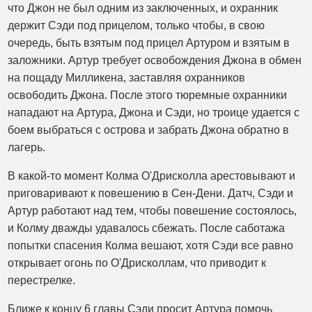
что Джон не был одним из заключенных, и охранник
держит Сэди под прицелом, только чтобы, в свою
очередь, быть взятым под прицел Артуром и взятым в
заложники. Артур требует освобождения Джона в обмен
на пощаду Милликена, заставляя охранников
освободить Джона. После этого тюремные охранники
нападают на Артура, Джона и Сэди, но троице удается с
боем выбраться с острова и забрать Джона обратно в
лагерь.
В какой-то момент Колма О'Дрисколла арестовывают и
приговаривают к повешению в Сен-Дени. Датч, Сэди и
Артур работают над тем, чтобы повешение состоялось,
и Колму дважды удавалось сбежать. После саботажа
попытки спасения Колма вешают, хотя Сэди все равно
открывает огонь по О'Дрисколлам, что приводит к
перестрелке.
Ближе к концу 6 главы Сэди просит Артура помочь