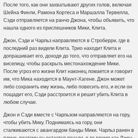
После того, как они захватывают других голов, включая
Шейна Финли, Рамона Кортеса и Маршалла Тервелла,
Сэди отправляется на ранчо Джона, чтобы объявить, что
нашла одного из приспешников Мики, Клита.
Джон, Сэди и Чарльз направляются в Строберри, где в
последний раз видели Клита. Трио находит Клита и
допрашивает его, доходя до того, что отправляет его на
виселицу, чтобы раскрыть местонахождение Мики.
После угроз его жизни Клит наконец ломается и говорит
им, что Мика находится в Маунт-Хагене. Джон может
либо сохранить ему жизнь, либо повесить его, и если он
пощадит его, Сэди расстроится и решит убить Клита в
любом случае.
Джон и Сэди вместе с Чарльзом направляются на гору,
чтобы убить Мику. Поднимаясь на гору, они
сталкиваются с авангардом банды Мики. Чарльз ранен в
плечо, поэтому он остается позади, в то время как Джон