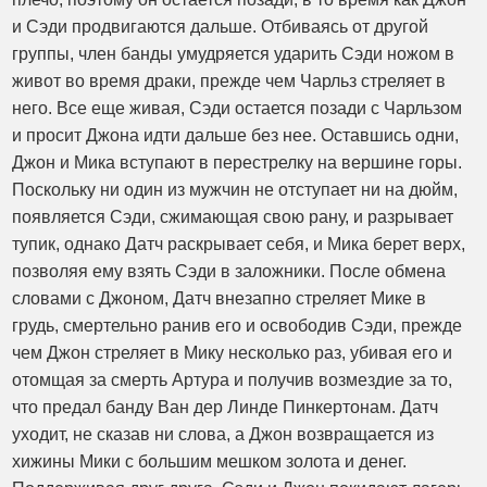
и Сэди продвигаются дальше. Отбиваясь от другой
группы, член банды умудряется ударить Сэди ножом в
живот во время драки, прежде чем Чарльз стреляет в
него. Все еще живая, Сэди остается позади с Чарльзом
и просит Джона идти дальше без нее. Оставшись одни,
Джон и Мика вступают в перестрелку на вершине горы.
Поскольку ни один из мужчин не отступает ни на дюйм,
появляется Сэди, сжимающая свою рану, и разрывает
тупик, однако Датч раскрывает себя, и Мика берет верх,
позволяя ему взять Сэди в заложники. После обмена
словами с Джоном, Датч внезапно стреляет Мике в
грудь, смертельно ранив его и освободив Сэди, прежде
чем Джон стреляет в Мику несколько раз, убивая его и
отомщая за смерть Артура и получив возмездие за то,
что предал банду Ван дер Линде Пинкертонам. Датч
уходит, не сказав ни слова, а Джон возвращается из
хижины Мики с большим мешком золота и денег.