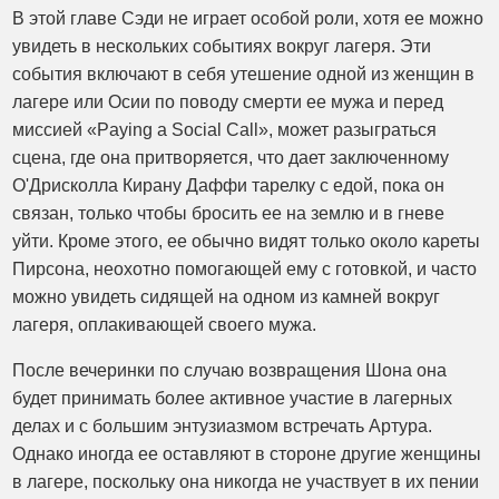
В этой главе Сэди не играет особой роли, хотя ее можно
увидеть в нескольких событиях вокруг лагеря. Эти
события включают в себя утешение одной из женщин в
лагере или Осии по поводу смерти ее мужа и перед
миссией «Paying a Social Call», может разыграться
сцена, где она притворяется, что дает заключенному
О'Дрисколла Кирану Даффи тарелку с едой, пока он
связан, только чтобы бросить ее на землю и в гневе
уйти. Кроме этого, ее обычно видят только около кареты
Пирсона, неохотно помогающей ему с готовкой, и часто
можно увидеть сидящей на одном из камней вокруг
лагеря, оплакивающей своего мужа.
После вечеринки по случаю возвращения Шона она
будет принимать более активное участие в лагерных
делах и с большим энтузиазмом встречать Артура.
Однако иногда ее оставляют в стороне другие женщины
в лагере, поскольку она никогда не участвует в их пении