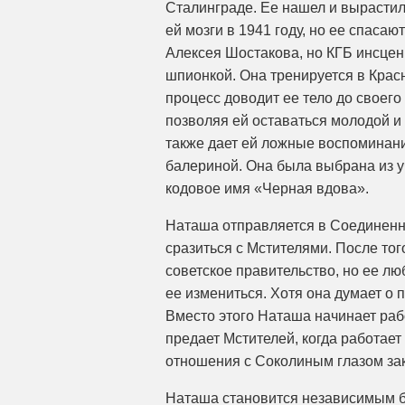
Сталинграде. Ее нашел и вырастил
ей мозги в 1941 году, но ее спаса
Алексея Шостакова, но КГБ инсцен
шпионкой. Она тренируется в Крас
процесс доводит ее тело до своего
позволяя ей оставаться молодой и
также дает ей ложные воспоминания
балериной. Она была выбрана из у
кодовое имя «Черная вдова».
Наташа отправляется в Соединенны
сразиться с Мстителями. После тог
советское правительство, но ее лю
ее измениться. Хотя она думает о 
Вместо этого Наташа начинает раб
предает Мстителей, когда работает
отношения с Соколиным глазом за
Наташа становится независимым бо