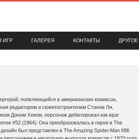
З ИГР
ГАЛЕРЕЯ
КОНТАКТЫ
ДРУГОЕ
ергерой, появляющийся в американских комиксах,
нная редактором и сюжетостроителем Стэном Ли,
иком Доном Хеком, персонаж дебютировал как враг
pense #52 (1964). Она преобразовалась в героя в The
й дизайн был представлен в The Amazing Spider-Man #86
м персонажем в нескольких выпусках комиксов с 1970 года,