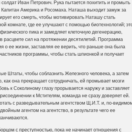
 солдат Иван Петрович. Рука пытается похитить и промыть
ют Капитан Америка и Росомаха. Наташа выходит замуж за
ирует его смерть, чтобы мотивировать Наташу стать
ной комнате, где ее улучшают с помощью биотехнологий; эт
 физического пика и замедляет клеточную дегенерацию,
 в расцвете сил на протяжении десятилетий. Программа
 о ее жизни, заставляя ее верить, что раньше она была
частников программы, чтобы стать шпионкой и получает
е Штаты, чтобы соблазнить Железного человека, а затем
о, как она прекращает сотрудничать, ей промывает мозги
бовь к Соколиному глазу прорывается наружу и заставляет
присоединении к Мстителям, команда не сразу доверяет ей.
отать с разведывательным агентством Щ.И.Т. и, по-видимом
 двойным агентом на агентство, в результате чего ее
канчиваются.
рцом с преступностью, пока не начинает отношения с