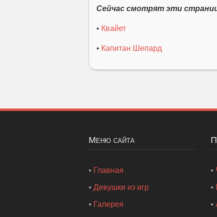
Сейчас смотрят эти страни
•
Квайет
•
Капитан Шепард
Меню сайта
•
Главная
•
•
Девушки из игр
•
•
Галерея
•