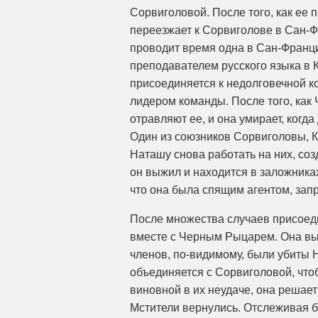
Сорвиголовой. После того, как ее 
переезжает к Сорвиголове в Сан-Ф
проводит время одна в Сан-Франци
преподавателем русского языка в
присоединяется к недолговечной 
лидером команды. После того, как
отравляют ее, и она умирает, когд
Один из союзников Сорвиголовы, К
Наташу снова работать на них, соз
он выжил и находится в заложниках
что она была спящим агентом, за
После множества случаев присоед
вместе с Черным Рыцарем. Она вын
членов, по-видимому, были убиты Н
объединяется с Сорвиголовой, что
виновной в их неудаче, она решает
Мстители вернулись. Отслеживая б