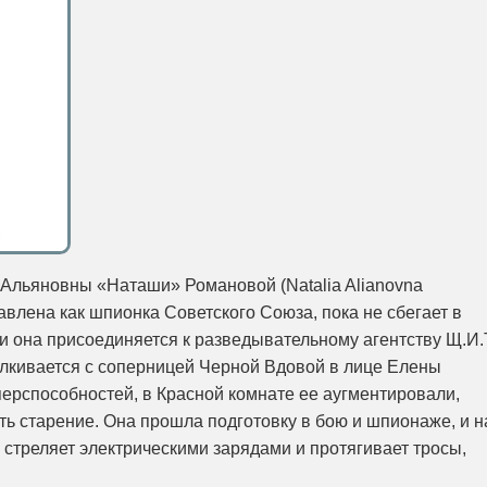
Альяновны «Наташи» Романовой (Natalia Alianovna
влена ​​как шпионка Советского Союза, пока не сбегает в
она присоединяется к разведывательному агентству Щ.И.Т
алкивается с соперницей Черной Вдовой в лице Елены
перспособностей, в Красной комнате ее аугментировали,
ть старение. Она прошла подготовку в бою и шпионаже, и н
й стреляет электрическими зарядами и протягивает тросы,