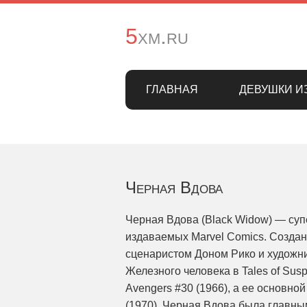
5xm.ru
ГЛАВНАЯ
ДЕВУШКИ И
Черная Вдова
Черная Вдова (Black Widow) — суп
издаваемых Marvel Comics. Созда
сценаристом Доном Рико и художн
Железного человека в Tales of Sus
Avengers #30 (1966), а ее основно
(1970). Черная Вдова была главны