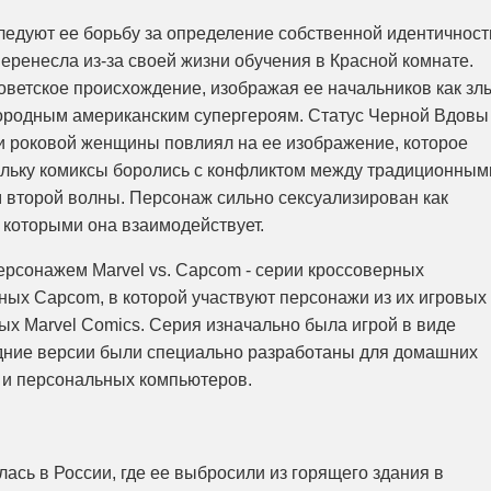
ледуют ее борьбу за определение собственной идентичност
перенесла из-за своей жизни обучения в Красной комнате.
оветское происхождение, изображая ее начальников как зл
городным американским супергероям. Статус Черной Вдовы
и роковой женщины повлиял на ее изображение, которое
ольку комиксы боролись с конфликтом между традиционным
второй волны. Персонаж сильно сексуализирован как
с которыми она взаимодействует.
рсонажем Marvel vs. Capcom - серии кроссоверных
ных Capcom, в которой участвуют персонажи из их игровых
ых Marvel Comics. Серия изначально была игрой в виде
здние версии были специально разработаны для домашних
 и персональных компьютеров.
сь в России, где ее выбросили из горящего здания в