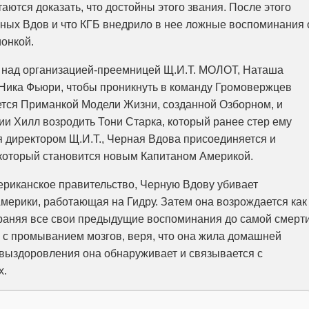
аются доказать, что достойны этого звания. После этого
рных Вдов и что КГБ внедрило в нее ложные воспоминания 
ионкой.
ь над организацией-преемницей Щ.И.Т. МОЛОТ, Наташа
 Ника Фьюри, чтобы проникнуть в команду Громовержцев
ется Приманкой Модели Жизни, созданной Озборном, и
ии Хилл возродить Тони Старка, который ранее стер ему
я директором Щ.И.Т., Черная Вдова присоединяется и
 который становится новым Капитаном Америкой.
мериканское правительство, Черную Вдову убивает
мерики, работающая на Гидру. Затем она возрождается как
храняя все свои предыдущие воспоминания до самой смерти
 с промыванием мозгов, веря, что она жила домашней
 выздоровления она обнаруживает и связывается с
x.