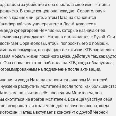
подставили за убийство и она очистила свое имя, Наташа
ранциско. В конце концов она покидает Сорвиголову и
ско в крайней нищете. Затем Наташа становится
 Калифорнийском университете в Лос-Анджелесе и
команде супергероев Чемпионы, которые назначают ее
 Чемпионы распадаются, Наташа сталкивается с Рукой. Они
а достигает Сорвиголовы, чтобы попросить его о помощи.
амень целомудрия, возвращает ее к жизни. КГБ заставляет
давая модель жизни покойного мужа, действуя так, как будт
. Она снова неохотно работала на КГБ, когда обнаружила,
программированным на подчинение после активации.
инения и ухода Наташа становится лидером Мстителей
уждена распустить Мстителей после того, как большинств
атиском, но, считая себя последним Мстителем, она
бы охотиться на врагов Мстителей. Все еще чувствуя себя
 не возвращаться в качестве долгосрочного члена, когда
иотоксин, Наташа вступает в конфликт с другой Черной