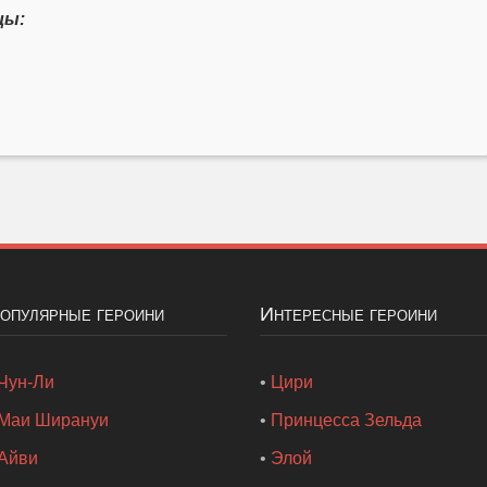
цы:
Популярные героини
Интересные героини
Чун-Ли
•
Цири
Маи Ширануи
•
Принцесса Зельда
Айви
•
Элой